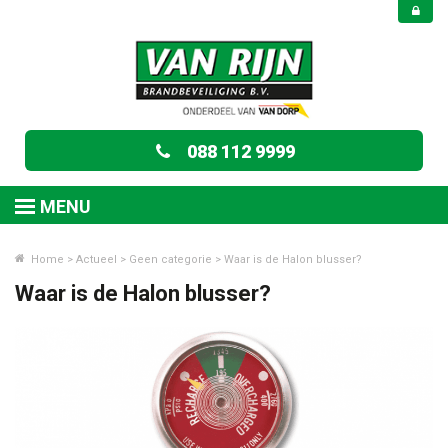
088 112 9999
MENU
Home
>
Actueel
>
Geen categorie
>
Waar is de Halon blusser?
Waar is de Halon blusser?