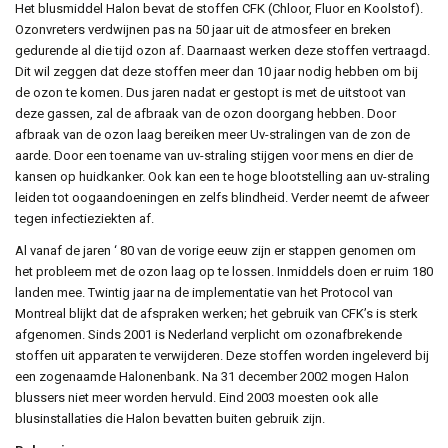
Het blusmiddel Halon bevat de stoffen CFK (Chloor, Fluor en Koolstof).
Ozonvreters verdwijnen pas na 50 jaar uit de atmosfeer en breken
gedurende al die tijd ozon af. Daarnaast werken deze stoffen vertraagd.
Dit wil zeggen dat deze stoffen meer dan 10 jaar nodig hebben om bij
de ozon te komen. Dus jaren nadat er gestopt is met de uitstoot van
deze gassen, zal de afbraak van de ozon doorgang hebben. Door
afbraak van de ozon laag bereiken meer Uv-stralingen van de zon de
aarde. Door een toename van uv-straling stijgen voor mens en dier de
kansen op huidkanker. Ook kan een te hoge blootstelling aan uv-straling
leiden tot oogaandoeningen en zelfs blindheid. Verder neemt de afweer
tegen infectieziekten af.
Al vanaf de jaren ‘ 80 van de vorige eeuw zijn er stappen genomen om
het probleem met de ozon laag op te lossen. Inmiddels doen er ruim 180
landen mee. Twintig jaar na de implementatie van het Protocol van
Montreal blijkt dat de afspraken werken; het gebruik van CFK’s is sterk
afgenomen. Sinds 2001 is Nederland verplicht om ozonafbrekende
stoffen uit apparaten te verwijderen. Deze stoffen worden ingeleverd bij
een zogenaamde Halonenbank. Na 31 december 2002 mogen Halon
blussers niet meer worden hervuld. Eind 2003 moesten ook alle
blusinstallaties die Halon bevatten buiten gebruik zijn.