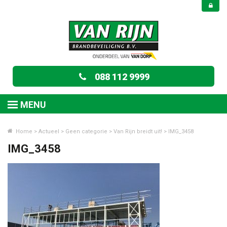
088 112 9999
MENU
Home
>
Actueel
>
Geen categorie
>
Van Rijn breidt uit!
>
IMG_3458
IMG_3458