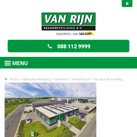
088 112 9999
MENU
Home
>
Brandbeveiliging
>
Controle / Onderhoud
>
facebook omslag