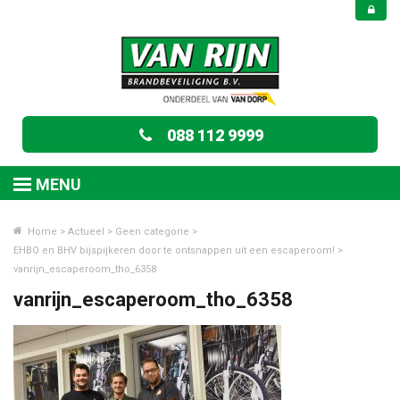
088 112 9999
MENU
Home
>
Actueel
>
Geen categorie
>
EHBO en BHV bijspijkeren door te ontsnappen uit een escaperoom!
>
vanrijn_escaperoom_tho_6358
vanrijn_escaperoom_tho_6358