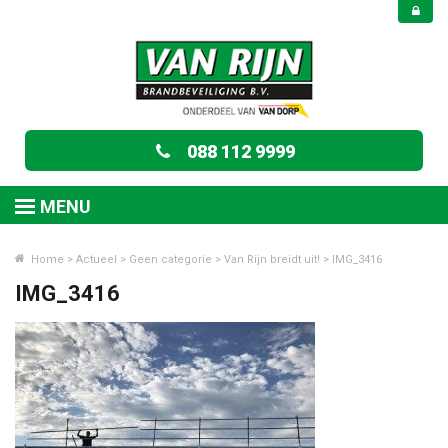
088 112 9999
MENU
Home
>
Actueel
>
Geen categorie
>
Van Rijn breidt uit!
>
IMG_3416
IMG_3416