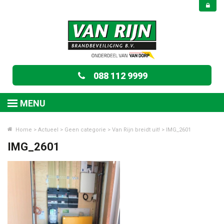
088 112 9999
MENU
Home
>
Actueel
>
Geen categorie
>
Van Rijn breidt uit!
>
IMG_2601
IMG_2601