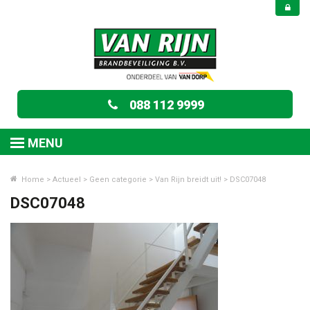
088 112 9999
MENU
Home
>
Actueel
>
Geen categorie
>
Van Rijn breidt uit!
>
DSC07048
DSC07048