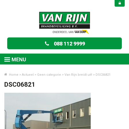
088 112 9999
MENU
Home
>
Actueel
>
Geen categorie
>
Van Rijn breidt uit!
>
DSC06821
DSC06821