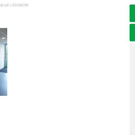
dt uit!
>
DSC06790