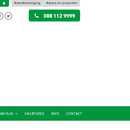
Brandbeveiliging
Advies en projecten
088 112 9999
AN RIJN
VACATURES
MVO
CONTACT