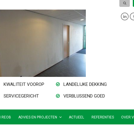
KWALITEIT VOOROP
LANDELIJKE DEKKING
SERVICEGERICHT
VERBLUSSEND GOED
N REOB
ADVIES EN PROJECTEN
ACTUEEL
REFERENTIES
OVER V