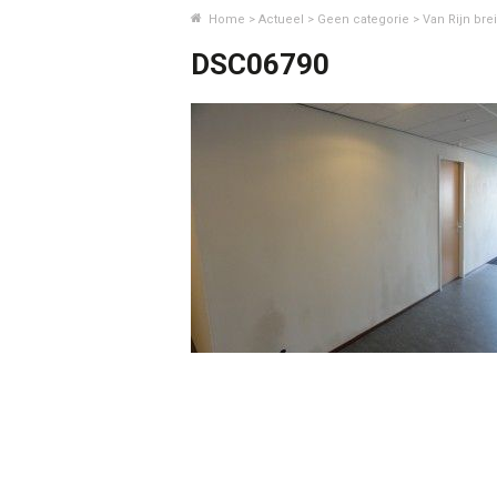
Home
>
Actueel
>
Geen categorie
>
Van Rijn brei
DSC06790