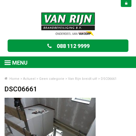
088 112 9999
MENU
Home
>
Actueel
>
Geen categorie
>
Van Rijn breidt uit!
>
DSC06661
DSC06661