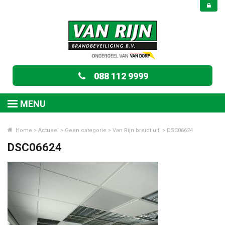
088 112 9999
MENU
Home
>
Actueel
>
Geen categorie
>
Van Rijn breidt uit!
>
DSC06624
DSC06624