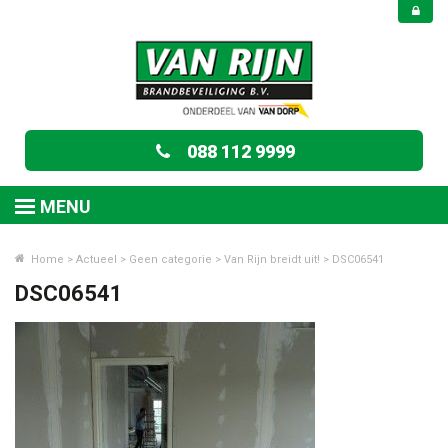
088 112 9999
MENU
Home
>
Actueel
>
Geen categorie
>
Van Rijn breidt uit!
>
DSC06541
DSC06541