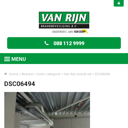
088 112 9999
MENU
Home
>
Actueel
>
Geen categorie
>
Van Rijn breidt uit!
>
DSC06494
DSC06494