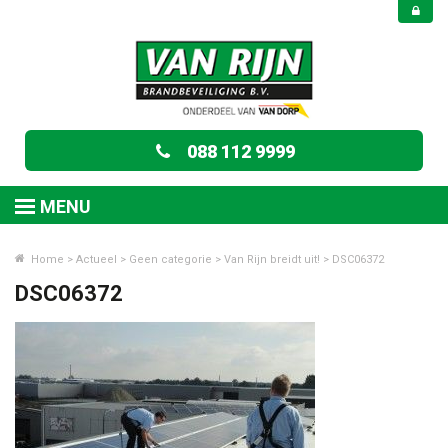
088 112 9999
MENU
Home
>
Actueel
>
Geen categorie
>
Van Rijn breidt uit!
>
DSC06372
DSC06372