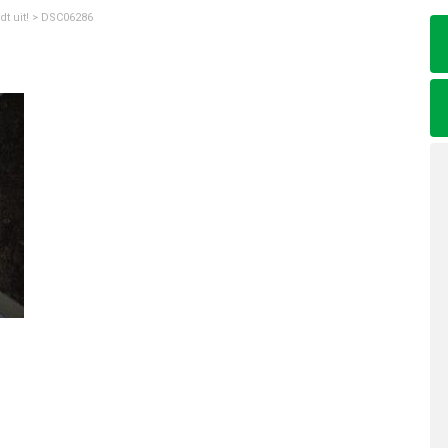
dt uit!
>
DSC06286