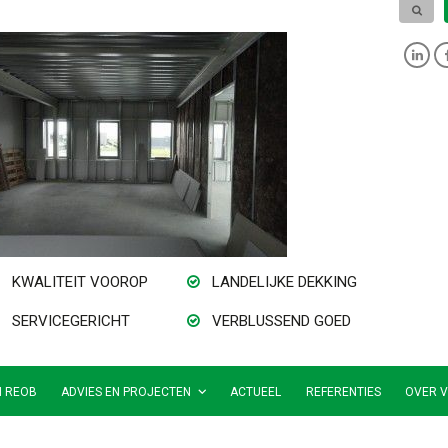
KWALITEIT VOOROP
LANDELIJKE DEKKING
SERVICEGERICHT
VERBLUSSEND GOED
N REOB
ADVIES EN PROJECTEN
ACTUEEL
REFERENTIES
OVER V