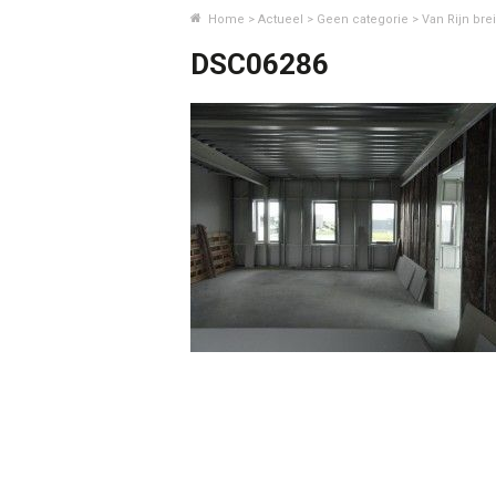
Home
>
Actueel
>
Geen categorie
>
Van Rijn brei
DSC06286