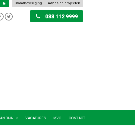
Brandbeveiliging
Advies en projecten
088 112 9999
AN RIJN
VACATURES
MVO
CONTACT