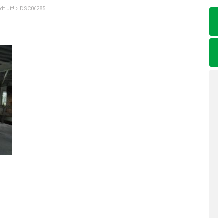
dt uit!
>
DSC06285