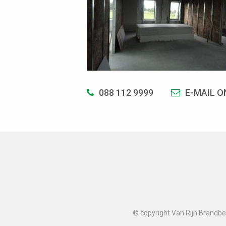
088 112 9999
E-MAIL O
© copyright Van Rijn Brandbev