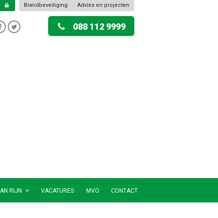
Brandbeveiliging
Advies en projecten
088 112 9999
AN RIJN
VACATURES
MVO
CONTACT