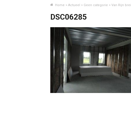
Home
>
Actueel
>
Geen categorie
>
Van Rijn brei
DSC06285