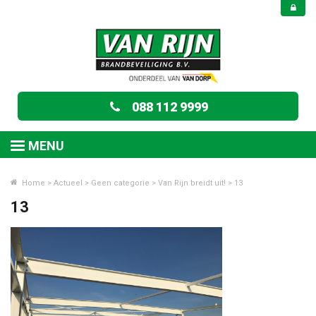
088 112 9999
MENU
Home
>
Actueel
>
Geen categorie
>
Van Rijn breidt uit!
>
13
13