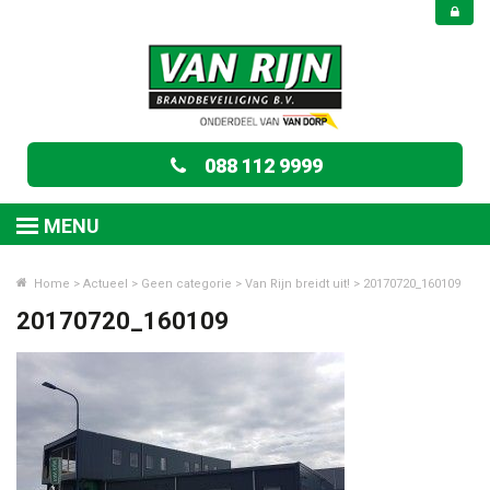
088 112 9999
MENU
Home
>
Actueel
>
Geen categorie
>
Van Rijn breidt uit!
>
20170720_160109
20170720_160109