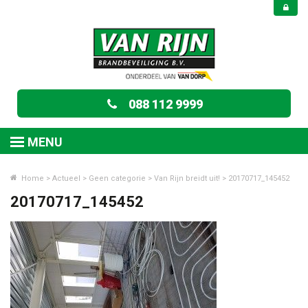
088 112 9999
MENU
Home
>
Actueel
>
Geen categorie
>
Van Rijn breidt uit!
>
20170717_145452
20170717_145452