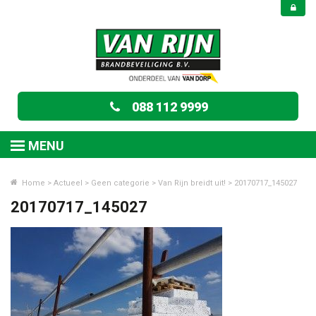
088 112 9999
MENU
Home
>
Actueel
>
Geen categorie
>
Van Rijn breidt uit!
>
20170717_145027
20170717_145027