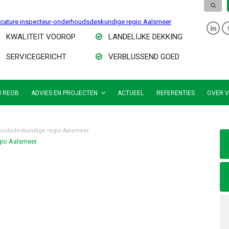
cature inspecteur-onderhoudsdeskundige regio Aalsmeer
KWALITEIT VOOROP
LANDELIJKE DEKKING
SERVICEGERICHT
VERBLUSSEND GOED
N REOB
ADVIES EN PROJECTEN
ACTUEEL
REFERENTIES
OVER V
houdsdeskundige regio Aalsmeer
gio Aalsmeer