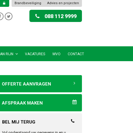
Brandbeveiliging
Advies en projecten
088 112 9999
AN RIJN
VACATURES
MVO
CONTACT
OFFERTE AANVRAGEN
AFSPRAAK MAKEN
BEL MIJ TERUG
Vul onderstaand uw gegevens in en u