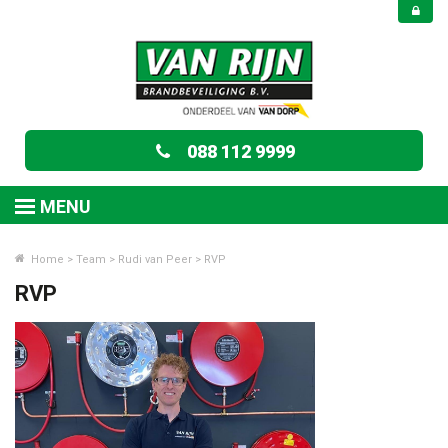
088 112 9999
MENU
Home
>
Team
>
Rudi van Peer
>
RVP
RVP