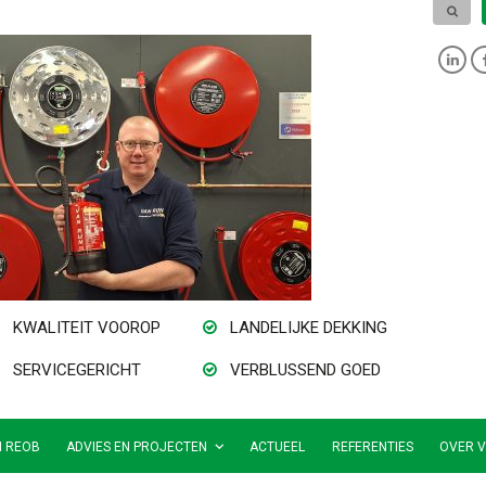
KWALITEIT VOOROP
LANDELIJKE DEKKING
SERVICEGERICHT
VERBLUSSEND GOED
N REOB
ADVIES EN PROJECTEN
ACTUEEL
REFERENTIES
OVER V