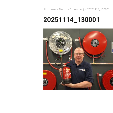
Home
>
Team
>
Qruun Lelij
>
20251114_130001
20251114_130001