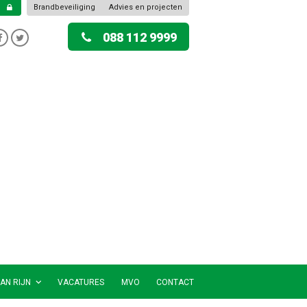
Brandbeveiliging
Advies en projecten
088 112 9999
AN RIJN
VACATURES
MVO
CONTACT