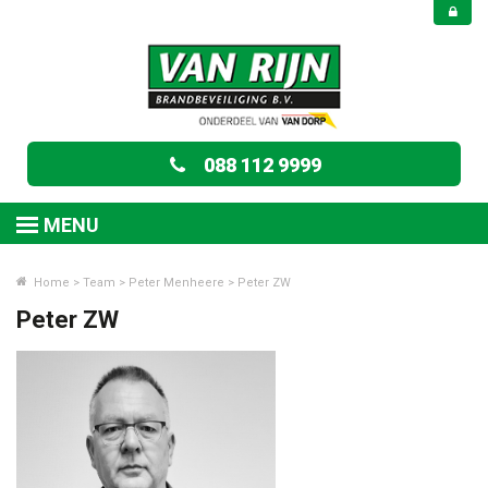
088 112 9999
MENU
Home
>
Team
>
Peter Menheere
>
Peter ZW
Peter ZW