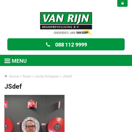
088 112 9999
MENU
Home
>
Team
>
Jordy Schipper
>
JSdef
JSdef