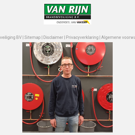
eiliging BV |
Sitemap
|
Disclaimer
|
Privacyverklaring
|
Algemene voorw