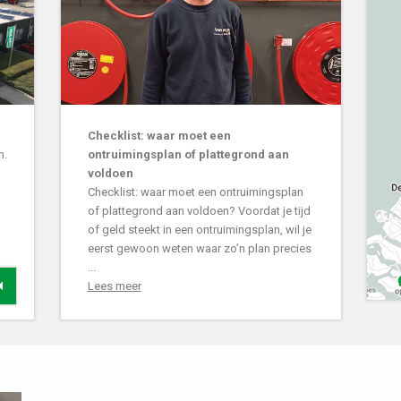
Checklist: waar moet een
n.
ontruimingsplan of plattegrond aan
voldoen
Checklist: waar moet een ontruimingsplan
of plattegrond aan voldoen? Voordat je tijd
of geld steekt in een ontruimingsplan, wil je
eerst gewoon weten waar zo’n plan precies
...
Lees meer