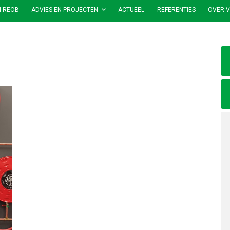
N REOB
ADVIES EN PROJECTEN
ACTUEEL
REFERENTIES
OVER V