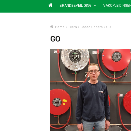
BRANDBEVEILIGING
VAKOPLEIDINGE
Home
>
Team
>
Gosse Oppers
>
GO
GO