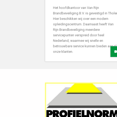
Het hoofdkantoor van Van Rijn
Brandbeveiliging B.V. is gevestigd in Thole
Hier beschikken wij over een modern
opleidingscentrum. Daarnaast heeft Van
Rijn Brandbeveiliging meerdere
servicepunten verspreid door heel
Nederland, waarmee wij snelle en
betrouwbare service kunnen bieden aan al
onze klanten.