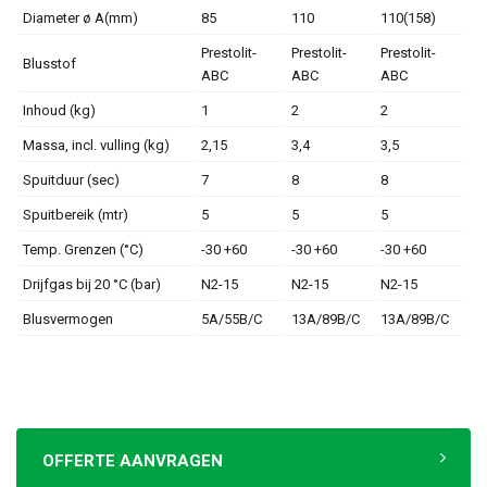
Diameter ø A(mm)
85
110
110(158)
Prestolit-
Prestolit-
Prestolit-
Blusstof
ABC
ABC
ABC
Inhoud (kg)
1
2
2
Massa, incl. vulling (kg)
2,15
3,4
3,5
Spuitduur (sec)
7
8
8
Spuitbereik (mtr)
5
5
5
Temp. Grenzen (°C)
-30 +60
-30 +60
-30 +60
Drijfgas bij 20 °C (bar)
N2-15
N2-15
N2-15
Blusvermogen
5A/55B/C
13A/89B/C
13A/89B/C
OFFERTE AANVRAGEN