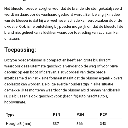
Het blusstof poeder zorgt er voor dat de brandende stof gekatalyseerd
wordt en daardoor de vuurhaard gedoofd wordt. Een belangrijk nadeel
van de blusser is dat hij wel veel nevenschade kan veroorzaken door de
oxidatie. Ook is herontsteking bij poeder mogelijk omdat de blusstof de
brand niet geheel kan afdekken waardoor toetreding van zuurstof kan
ontstaan.
Toepassing:
Dit type poederblusser is compact en heeft een grote bluskracht
waardoor deze uitermate geschikt is vervoer op de weg of voor privé
gebruik op een boot of caravan. Het voordeel van deze brede
inzetbaarheid en het kleine formaat maakt dat de blusser eigenlijk overal
geplaatst kan worden. De bijgeleverde houders zijn in elke situatie
gemakkelijk te monteren waardoor de blusser altijd binnen handbereik
is. De blusser is ook geschikt voor: (bedrijfs)auto, vrachtauto’s,
hobbyruimte.
Type
P1N
P2N
P2P
Hoogte B (mm)
337
366
343