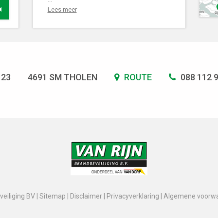
Lees meer
 23
4691 SM THOLEN
ROUTE
088 112 
eiliging BV |
Sitemap
|
Disclaimer
|
Privacyverklaring
|
Algemene voorw