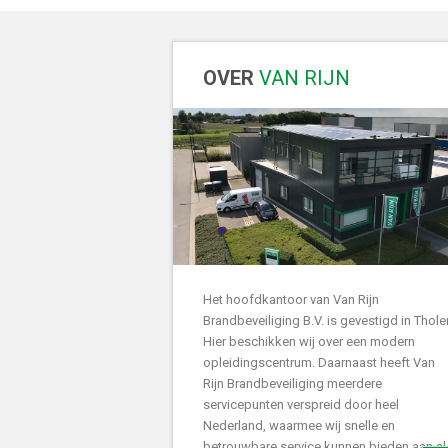
OVER
VAN RIJN
Het hoofdkantoor van Van Rijn
Brandbeveiliging B.V. is gevestigd in Thole
Hier beschikken wij over een modern
opleidingscentrum. Daarnaast heeft Van
Rijn Brandbeveiliging meerdere
servicepunten verspreid door heel
Nederland, waarmee wij snelle en
betrouwbare service kunnen bieden aan al