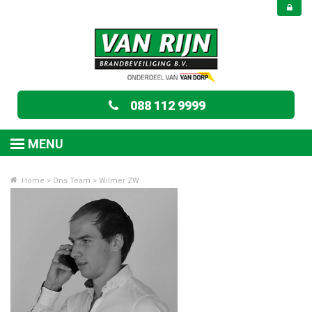
088 112 9999
MENU
Home
>
Ons Team
>
Wilmer ZW