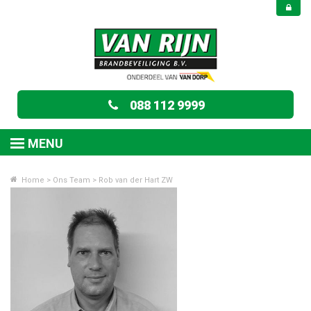
088 112 9999
MENU
Home
>
Ons Team
>
Rob van der Hart ZW