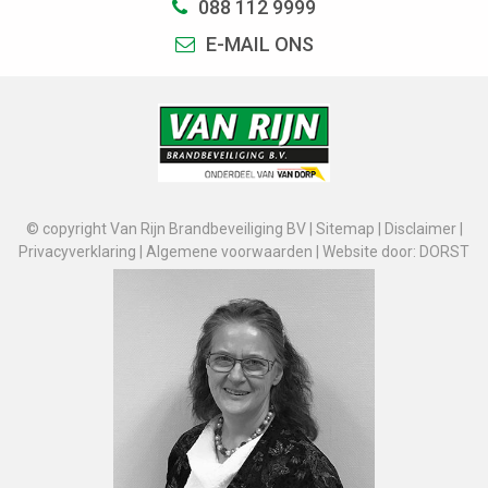
088 112 9999
E-MAIL ONS
© copyright Van Rijn Brandbeveiliging BV |
Sitemap
|
Disclaimer
|
Privacyverklaring
|
Algemene voorwaarden
|
Website door: DORST