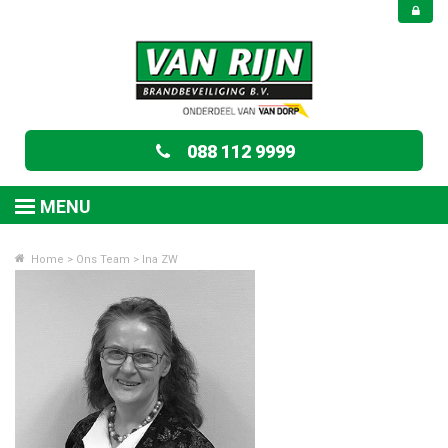
088 112 9999
MENU
Home
>
Ons Team
>
Ina ZW