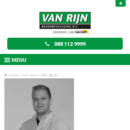
088 112 9999
MENU
Home
>
Ons Team
>
IMG_0812a