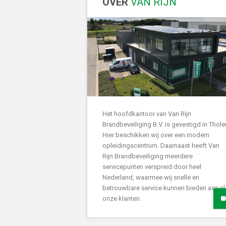
OVER
VAN RIJN
Het hoofdkantoor van Van Rijn
Brandbeveiliging B.V. is gevestigd in Thole
Hier beschikken wij over een modern
opleidingscentrum. Daarnaast heeft Van
Rijn Brandbeveiliging meerdere
servicepunten verspreid door heel
Nederland, waarmee wij snelle en
betrouwbare service kunnen bieden aan al
onze klanten.