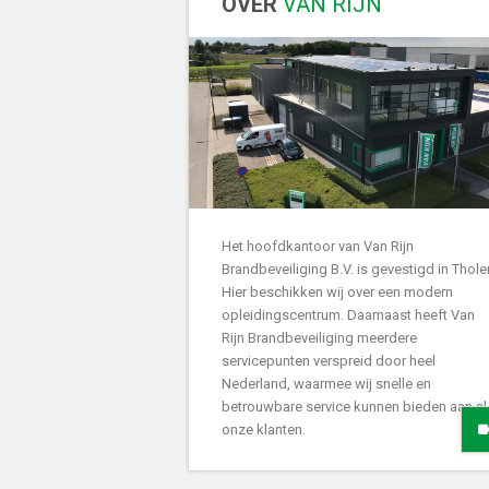
OVER
VAN RIJN
Het hoofdkantoor van Van Rijn
Brandbeveiliging B.V. is gevestigd in Thole
Hier beschikken wij over een modern
opleidingscentrum. Daarnaast heeft Van
Rijn Brandbeveiliging meerdere
servicepunten verspreid door heel
Nederland, waarmee wij snelle en
betrouwbare service kunnen bieden aan al
onze klanten.