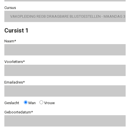
Cursus
Cursist 1
Naam*
Voorletters*
Emailadres*
Geslacht
Man
Vrouw
Geboortedatum*