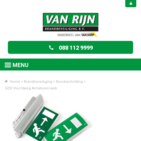
088 112 9999
MENU
Home
>
Brandbeveiliging
>
Noodverlichting
>
5232 Vluchtweg Armaturen-web