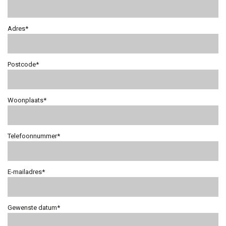
Adres*
Postcode*
Woonplaats*
Telefoonnummer*
E-mailadres*
Gewenste datum*