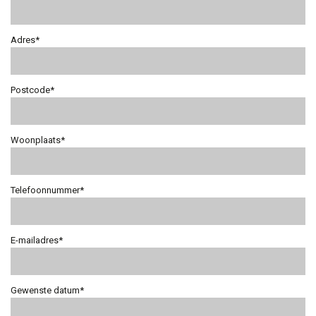
Adres*
Postcode*
Woonplaats*
Telefoonnummer*
E-mailadres*
Gewenste datum*