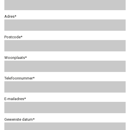
Adres*
Postcode*
Woonplaats*
Telefoonnummer*
E-mailadres*
Gewenste datum*