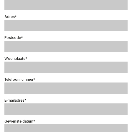
Adres*
Postcode*
Woonplaats*
Telefoonnummer*
E-mailadres*
Gewenste datum*