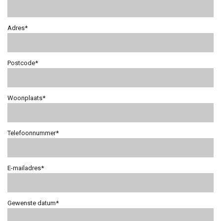
Adres*
Postcode*
Woonplaats*
Telefoonnummer*
E-mailadres*
Gewenste datum*