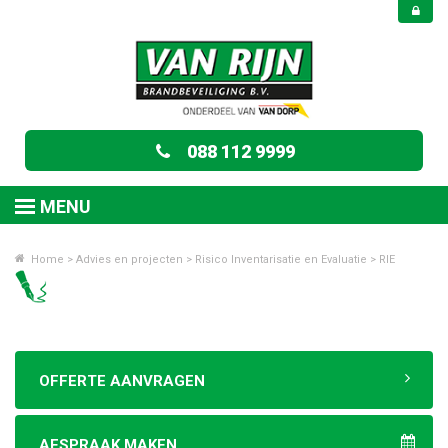
088 112 9999
MENU
Home
>
Advies en projecten
>
Risico Inventarisatie en Evaluatie
>
RIE
OFFERTE AANVRAGEN
AFSPRAAK MAKEN