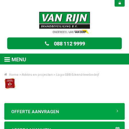
088 112 9999
MENU
Home
>
Advies en projecten
>
Logo-SBB-Erkend-leerbedrijf
OFFERTE AANVRAGEN