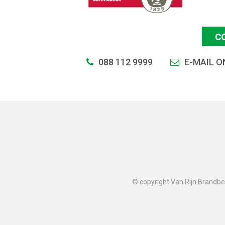
C
088 112 9999
E-MAIL O
© copyright Van Rijn Brandbev