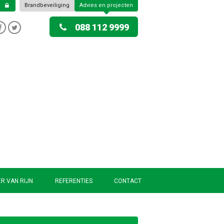
Brandbeveiliging
Advies en projecten
088 112 9999
R VAN RIJN
REFERENTIES
CONTACT